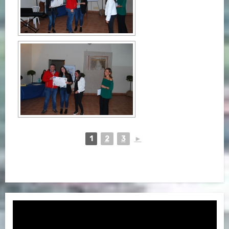
1
2
3
►