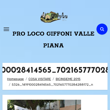
Passa
al
contenuto
PRO LOCO GIFFONI VALLE
PIANA
100028414565_70216577702
Homepage
COSA VISITARE
BICINSIEME 2015
5326_1419100028414565_7021657770284288172_n