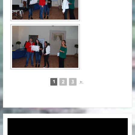
1
2
3
►