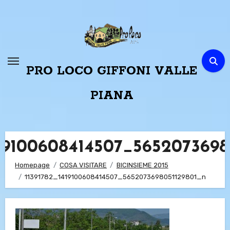
Passa
al
contenuto
PRO LOCO GIFFONI VALLE
PIANA
419100608414507_5652073698
Homepage
COSA VISITARE
BICINSIEME 2015
11391782_1419100608414507_5652073698051129801_n