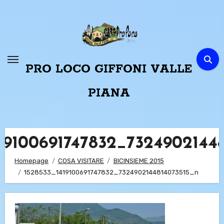
Passa
al
contenuto
PRO LOCO GIFFONI VALLE
PIANA
19100691747832_7324902144
Homepage
COSA VISITARE
BICINSIEME 2015
1528533_1419100691747832_7324902144814073515_n