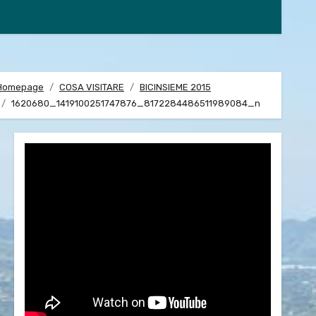
Homepage
COSA VISITARE
BICINSIEME 2015
1620680_1419100251747876_8172284486511989084_n