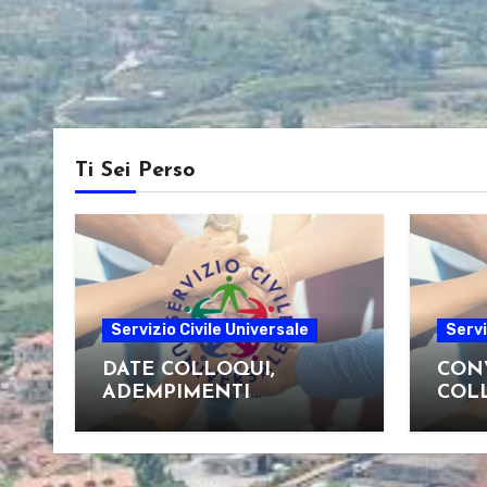
Ti Sei Perso
Servizio Civile Universale
Servi
DATE COLLOQUI,
CON
ADEMPIMENTI
COLL
CANDIDATI E
MATERIALE UTILE