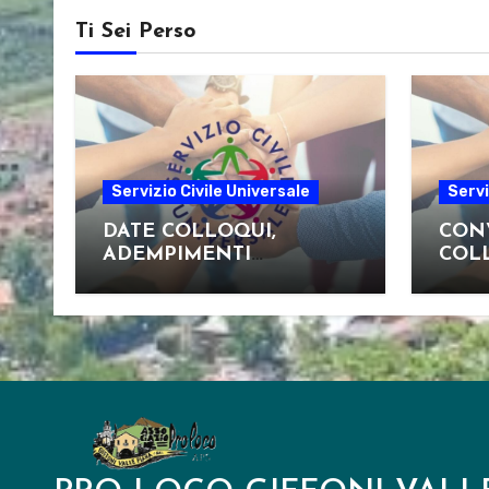
Ti Sei Perso
Servizio Civile Universale
Servi
DATE COLLOQUI,
CON
ADEMPIMENTI
COLL
CANDIDATI E
MATERIALE UTILE