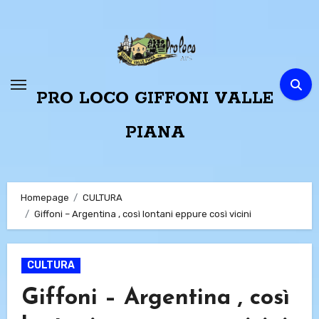
Passa
al
contenuto
PRO LOCO GIFFONI VALLE
PIANA
Homepage
CULTURA
Giffoni – Argentina , così lontani eppure così vicini
CULTURA
Giffoni – Argentina , così